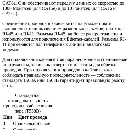
CAT6a. Они обеспечивают передачу данных со скоростью до
1000 Мбит/сек (для CAT5e) и до 10 Гбит/сек (для CAT6 и
CAT6a).
Соединение проводов в кабеле витая пара может быть
выполнено с использованием различных разъемов, таких как
RJ-45 или RJ-11. Разъемы RJ-45 наиболее распространены и
используются для подключения Ethernet-кабелей. Разъемы RJ-
11 применяются для телефонных линий и аналоговых
модемов.
Для подключения кабеля витая пара необходимы специальные
инструменты, такие как отвертка и пластина для обрезки
проводов. При подключении проводов в кабеле важно
соблюдать правильную последовательность — соблюдение
стандарта T568A или T568B гарантирует правильную работу
сети.
Стандартная
последовательность
проводов в кабеле витая
пара (T568B)
Пин
Цвет провода
1
Оранжевый/белый
2
Оранжевый