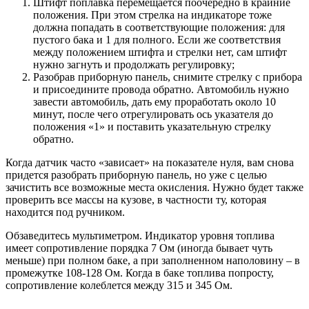
Штифт поплавка перемещается поочередно в крайние
положения. При этом стрелка на индикаторе тоже
должна попадать в соответствующие положения: для
пустого бака и 1 для полного. Если же соответствия
между положением штифта и стрелки нет, сам штифт
нужно загнуть и продолжать регулировку;
Разобрав приборную панель, снимите стрелку с прибора
и присоедините провода обратно. Автомобиль нужно
завести автомобиль, дать ему проработать около 10
минут, после чего отрегулировать ось указателя до
положения «1» и поставить указательную стрелку
обратно.
Когда датчик часто «зависает» на показателе нуля, вам снова
придется разобрать приборную панель, но уже с целью
зачистить все возможные места окисления. Нужно будет также
проверить все массы на кузове, в частности ту, которая
находится под ручником.
Обзаведитесь мультиметром. Индикатор уровня топлива
имеет сопротивление порядка 7 Ом (иногда бывает чуть
меньше) при полном баке, а при заполненном наполовину – в
промежутке 108-128 Ом. Когда в баке топлива попросту,
сопротивление колеблется между 315 и 345 Ом.