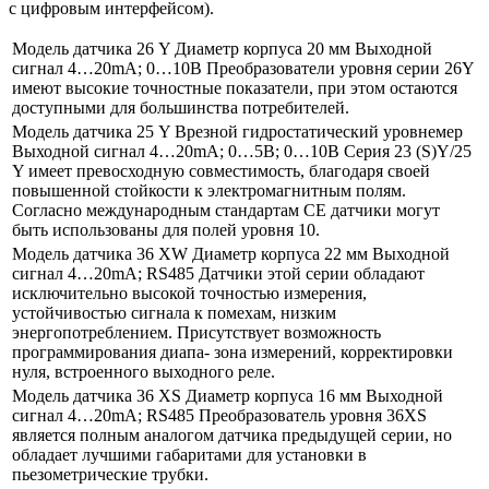
с цифровым интерфейсом).
Модель датчика 26 Y Диаметр корпуса 20 мм Выходной
сигнал 4…20mA; 0…10B Преобразователи уровня серии 26Y
имеют высокие точностные показатели, при этом остаются
доступными для большинства потребителей.
Модель датчика 25 Y Врезной гидростатический уровнемер
Выходной сигнал 4…20mA; 0…5В; 0…10B Серия 23 (S)Y/25
Y имеет превосходную совместимость, благодаря своей
повышенной стойкости к электромагнитным полям.
Согласно международным стандартам CE датчики могут
быть использованы для полей уровня 10.
Модель датчика 36 XW Диаметр корпуса 22 мм Выходной
сигнал 4…20mA; RS485 Датчики этой серии обладают
исключительно высокой точностью измерения,
устойчивостью сигнала к помехам, низким
энергопотреблением. Присутствует возможность
программирования диапа- зона измерений, корректировки
нуля, встроенного выходного реле.
Модель датчика 36 XS Диаметр корпуса 16 мм Выходной
сигнал 4…20mA; RS485 Преобразователь уровня 36XS
является полным аналогом датчика предыдущей серии, но
обладает лучшими габаритами для установки в
пьезометрические трубки.