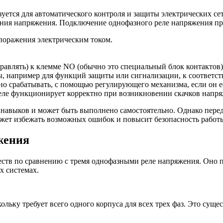
зуется для автоматического контроля и защиты электрических се
ния напряжения. Подключение однофазного реле напряжения п
поражения электрическим током.
равлять) к клемме NO (обычно это специальный блок контактов)
, например для функций защиты или сигнализации, к соответс
но срабатывать, с помощью регулирующего механизма, если он е
 реле функционирует корректно при возникновении скачков напр
 навыков и может быть выполнено самостоятельно. Однако пере
жет избежать возможных ошибок и повысит безопасность работы
жения
ств по сравнению с тремя однофазными реле напряжения. Оно пр
х системах.
ольку требует всего одного корпуса для всех трех фаз. Это сущ