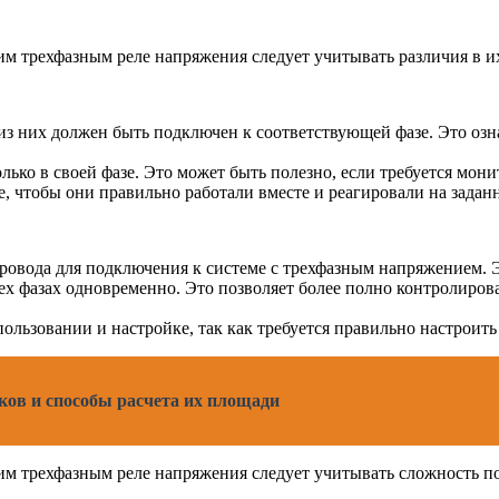
м трехфазным реле напряжения следует учитывать различия в и
из них должен быть подключен к соответствующей фазе. Это озн
ько в своей фазе. Это может быть полезно, если требуется мон
, чтобы они правильно работали вместе и реагировали на задан
провода для подключения к системе с трехфазным напряжением. 
ех фазах одновременно. Это позволяет более полно контролирова
ользовании и настройке, так как требуется правильно настроить 
ов и способы расчета их площади
м трехфазным реле напряжения следует учитывать сложность по