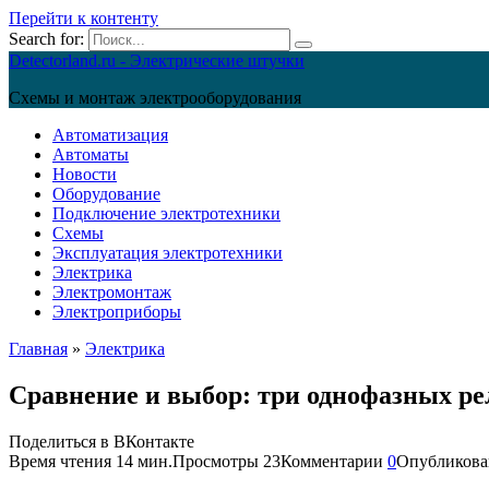
Перейти к контенту
Search for:
Detectorland.ru - Электрические штучки
Схемы и монтаж электрооборудования
Автоматизация
Автоматы
Новости
Оборудование
Подключение электротехники
Схемы
Эксплуатация электротехники
Электрика
Электромонтаж
Электроприборы
Главная
»
Электрика
Сравнение и выбор: три однофазных ре
Поделиться в ВКонтакте
Время чтения
14 мин.
Просмотры
23
Комментарии
0
Опубликова