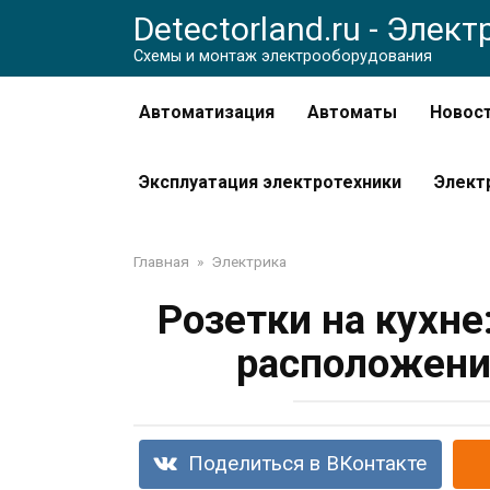
Перейти
Detectorland.ru - Элек
к
Схемы и монтаж электрооборудования
контенту
Автоматизация
Автоматы
Новос
Эксплуатация электротехники
Элект
Главная
»
Электрика
Розетки на кухне
расположени
Поделиться в ВКонтакте