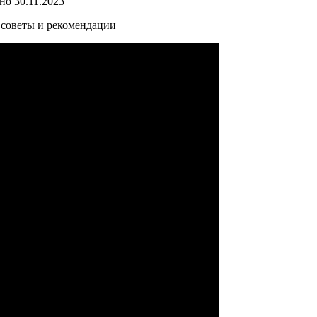
но
30.11.2023