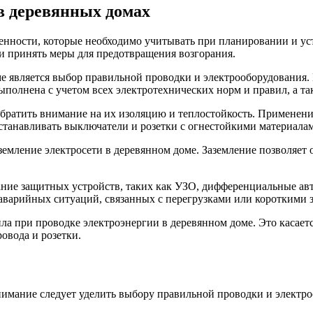
в деревянных домах
енности, которые необходимо учитывать при планировании и уст
 и принять меры для предотвращения возгорания.
 является выбор правильной проводки и электрооборудования. 
ыполнена с учетом всех электротехнических норм и правил, а та
обратить внимание на их изоляцию и теплостойкость. Применен
устанавливать выключатели и розетки с огнестойкими материал
земление электросети в деревянном доме. Заземление позволяе
ание защитных устройств, таких как УЗО, дифференциальные ав
 аварийных ситуаций, связанных с перегрузками или короткими
ла при проводке электроэнергии в деревянном доме. Это касает
овода и розетки.
имание следует уделить выбору правильной проводки и электроо