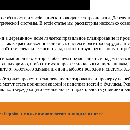
 особенности и требования к проводке электроэнергии. Деревя
трической системы. В этой статье мы рассмотрим несколько сов
 в деревянном доме является правильное планирование и проек
, а также расположение основных систем и электрооборудования
зработки электрического плана, соответствующего вашим потреб
и компонентов, которые обеспечат безопасность и надежность в
евянных домов, и обратиться к профессиональным поставщикам,
ите от короткого замыкания при выборе проводов и системы заз
еобходимо провести комплексное тестирование и проверку ваше
е могут стать причиной аварий и неисправностей в будущем. Р
ия, подтверждающего безопасность и правильность установки ва
ы борьбы с ним: возникновение и защита от него