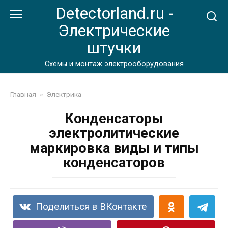
Перейти
Detectorland.ru -
к
Электрические
контенту
штучки
Схемы и монтаж электрооборудования
Главная
»
Электрика
Конденсаторы
электролитические
маркировка виды и типы
конденсаторов
Поделиться в ВКонтакте