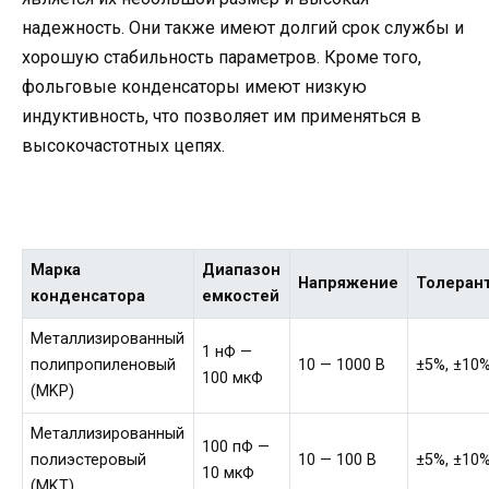
надежность. Они также имеют долгий срок службы и
хорошую стабильность параметров. Кроме того,
фольговые конденсаторы имеют низкую
индуктивность, что позволяет им применяться в
высокочастотных цепях.
Марка
Диапазон
Напряжение
Толеран
конденсатора
емкостей
Металлизированный
1 нФ —
полипропиленовый
10 — 1000 В
±5%, ±10%
100 мкФ
(MKP)
Металлизированный
100 пФ —
полиэстеровый
10 — 100 В
±5%, ±10%
10 мкФ
(MKT)