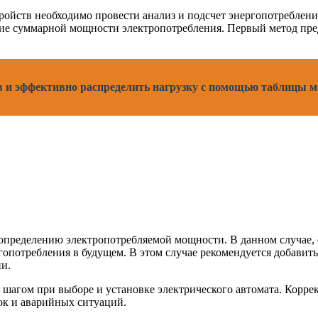
йств необходимо провести анализ и подсчет энергопотребления
ие суммарной мощности электропотребления. Первый метод пред
в и эффективно распределить нагрузку с помощью таблицы 
пределению электропотребляемой мощности. В данном случае, с
опотребления в будущем. В этом случае рекомендуется добавит
ии.
шагом при выборе и установке электрического автомата. Корре
зок и аварийных ситуаций.