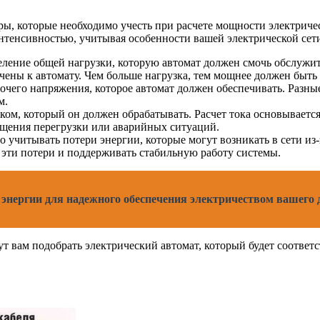
ы, которые необходимо учесть при расчете мощности электриче
интенсивностью, учитывая особенности вашей электрической сет
еление общей нагрузки, которую автомат должен смочь обслужит
чены к автомату. Чем больше нагрузка, тем мощнее должен быть 
чего напряжения, которое автомат должен обеспечивать. Разны
м.
оком, который он должен обрабатывать. Расчет тока основываетс
ащения перегрузки или аварийных ситуаций.
 учитывать потери энергии, которые могут возникать в сети из
эти потери и поддерживать стабильную работу системы.
энергии для надежного обеспечения электричеством вашего 
т вам подобрать электрический автомат, который будет соответ