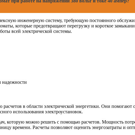
мат при работе на напряжении 380 вольт и токе 40 ампер?
плексную инженерную систему, требующую постоянного обслужив
томаты, которые предотвращают перегрузку и короткое замыкан
аботы всей электрической системы.
 и надежности
ю расчетов в области электрической энергетики. Они помогают
сного использования электроустановок.
дач, которую можно решить с помощью расчетов. Мощность потр
иницу времени. Расчеты позволяют оценить энергозатраты и опт