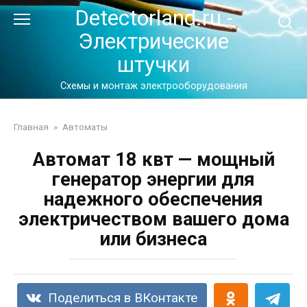
Перейти
Detectorland.ru -
к
Электрические
контенту
штучки
Схемы и монтаж электрооборудования
Главная
»
Автоматы
Автомат 18 квт — мощный
генератор энергии для
надежного обеспечения
электричеством вашего дома
или бизнеса
Поделиться в ВКонтакте