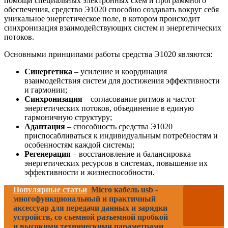
помощи специальных электронных схем и программного
обеспечения, средство Э1020 способно создавать вокруг себя
уникальное энергетическое поле, в котором происходит
синхронизация взаимодействующих систем и энергетических
потоков.
Основными принципами работы средства Э1020 являются:
Синергетика
– усиление и координация
взаимодействия систем для достижения эффективности
и гармонии;
Синхронизация
– согласование ритмов и частот
энергетических потоков, объединение в единую
гармоничную структуру;
Адаптация
– способность средства Э1020
приспосабливаться к индивидуальным потребностям и
особенностям каждой системы;
Регенерация
– восстановление и балансировка
энергетических ресурсов в системах, повышение их
эффективности и жизнеспособности.
Популярные статьи
Micro кабель usb -
многофункциональный и практичный
аксессуар для передачи данных и зарядки
устройств, со съемной разъемной пробкой
и высокими техническими параметрами