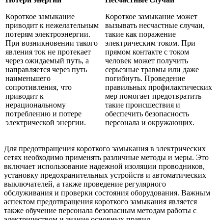
Короткое замыкание
Короткое замыкание может
приводит к нежелательным
вызывать несчастные случаи,
потерям электроэнергии.
такие как поражение
При возникновении такого
электрическим током. При
явления ток не протекает
прямом контакте с током
через ожидаемый путь, а
человек может получить
направляется через путь
серьезные травмы или даже
наименьшего
погибнуть. Проведение
сопротивления, что
правильных профилактических
приводит к
мер помогает предотвратить
нерациональному
такие происшествия и
потреблению и потере
обеспечить безопасность
электрической энергии.
персонала и окружающих.
Для предотвращения короткого замыкания в электрических
сетях необходимо применять различные методы и меры. Это
включает использование надежной изоляции проводников,
установку предохранительных устройств и автоматических
выключателей, а также проведение регулярного
обслуживания и проверки состояния оборудования. Важным
аспектом предотвращения короткого замыкания является
также обучение персонала безопасным методам работы с
электричеством и знание основных правил