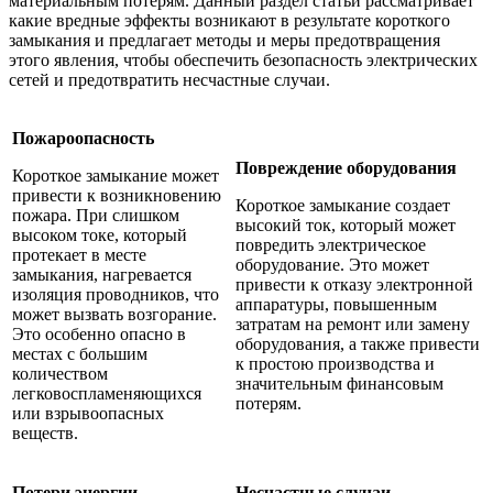
материальным потерям. Данный раздел статьи рассматривает
какие вредные эффекты возникают в результате короткого
замыкания и предлагает методы и меры предотвращения
этого явления, чтобы обеспечить безопасность электрических
сетей и предотвратить несчастные случаи.
Пожароопасность
Повреждение оборудования
Короткое замыкание может
привести к возникновению
Короткое замыкание создает
пожара. При слишком
высокий ток, который может
высоком токе, который
повредить электрическое
протекает в месте
оборудование. Это может
замыкания, нагревается
привести к отказу электронной
изоляция проводников, что
аппаратуры, повышенным
может вызвать возгорание.
затратам на ремонт или замену
Это особенно опасно в
оборудования, а также привести
местах с большим
к простою производства и
количеством
значительным финансовым
легковоспламеняющихся
потерям.
или взрывоопасных
веществ.
Потери энергии
Несчастные случаи