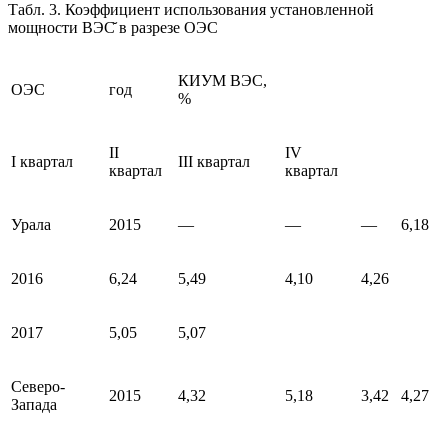
Табл. 3. Коэффициент использования установленной
мощности ВЭС̆ в разрезе ОЭС
КИУМ ВЭС,
ОЭС
год
%
II
IV
I квартал
III квартал
квартал
квартал
Урала
2015
—
—
—
6,18
2016
6,24
5,49
4,10
4,26
2017
5,05
5,07
Северо-
2015
4,32
5,18
3,42
4,27
Запада