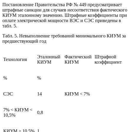
Постановление Правительства РФ № 449 предусматривает
штрафные санкции для случаев несоответствия фактического
КИУМ эталонному значению. Штрафные коэффициенты при
оплате электрической мощности ВЭС и СЭС приведены в
табл. 5.
Табл. 5. Невыполнение требований минимального КИУМ за
предшествующий год
Эталонный
Фактический
Штрафной
Технология
КИУМ
КИУМ
коэффициент
%
%
СЭС
14
КИУМ < 7%
7% < КИУМ <
0,8
10,5%
КИУМ > 10,5%
1