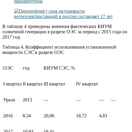
В таблице 4 приведены значения фактических КИУМ
солнечной генерации в разрезе ОЭС за период с 2015 года по
2017 год.
Таблица 4. Коэффициент использования установленной
мощности СЭС̆ в разрезе ОЭС
ОЭС
год
КИУМ CЭС, %
I квартал
II квартал
III квартал
IV квартал
Урала
2015
—
—
—
—
2016
8,34
20,06
18,72
4,83
2017
10,93
19,41