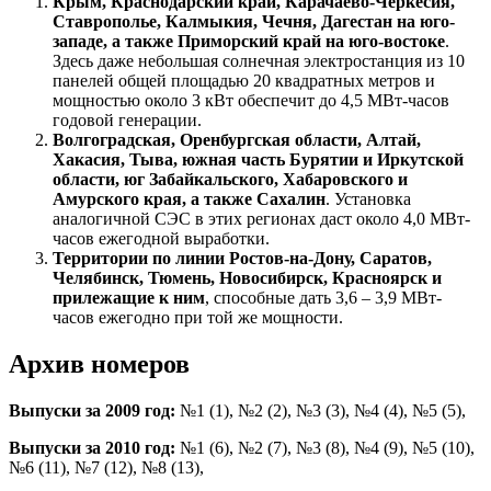
Крым, Краснодарский край, Карачаево-Черкесия,
Ставрополье, Калмыкия, Чечня, Дагестан на юго-
западе, а также Приморский край на юго-востоке
.
Здесь даже небольшая солнечная электростанция из 10
панелей общей площадью 20 квадратных метров и
мощностью около 3 кВт обеспечит до 4,5 МВт-часов
годовой генерации.
Волгоградская, Оренбургская области, Алтай,
Хакасия, Тыва, южная часть Бурятии и Иркутской
области, юг Забайкальского, Хабаровского и
Амурского края, а также Сахалин
. Установка
аналогичной СЭС в этих регионах даст около 4,0 МВт-
часов ежегодной выработки.
Территории по линии Ростов-на-Дону, Саратов,
Челябинск, Тюмень, Новосибирск, Красноярск и
прилежащие к ним
, способные дать 3,6 – 3,9 МВт-
часов ежегодно при той же мощности.
Архив номеров
Выпуски за 2009 год:
№1 (1)
,
№2 (2)
,
№3 (3)
,
№4 (4)
,
№5 (5)
,
Выпуски за 2010 год:
№1 (6)
,
№2 (7)
,
№3 (8)
,
№4 (9)
,
№5 (10)
,
№6 (11)
,
№7 (12)
,
№8 (13)
,