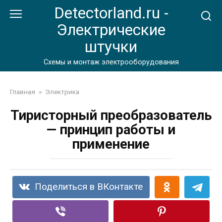
Перейти
Detectorland.ru -
к
Электрические
контенту
штучки
Схемы и монтаж электрооборудования
Главная
»
Электрика
Тиристорный преобразователь
— принцип работы и
применение
Поделиться в ВКонтакте