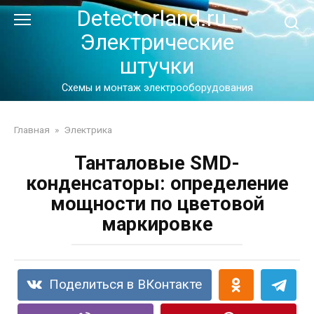
Перейти
Detectorland.ru -
к
Электрические
контенту
штучки
Схемы и монтаж электрооборудования
Главная
»
Электрика
Танталовые SMD-
конденсаторы: определение
мощности по цветовой
маркировке
Поделиться в ВКонтакте