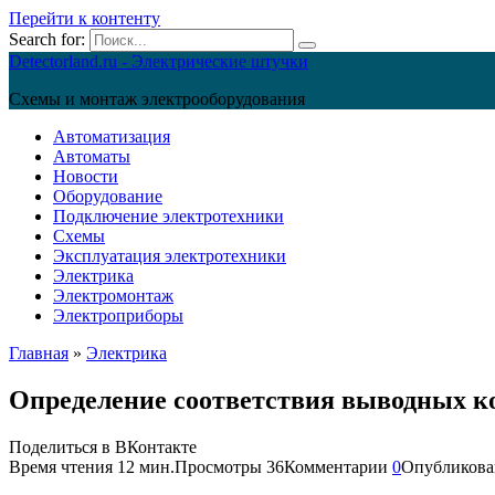
Перейти к контенту
Search for:
Detectorland.ru - Электрические штучки
Схемы и монтаж электрооборудования
Автоматизация
Автоматы
Новости
Оборудование
Подключение электротехники
Схемы
Эксплуатация электротехники
Электрика
Электромонтаж
Электроприборы
Главная
»
Электрика
Определение соответствия выводных ко
Поделиться в ВКонтакте
Время чтения
12 мин.
Просмотры
36
Комментарии
0
Опубликова