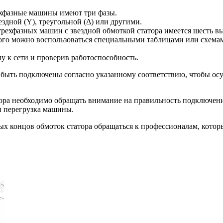
ехфазные машины имеют три фазы.
здной (Y), треугольной (Δ) или другими.
рехфазных машин с звездной обмоткой статора имеется шесть в
того можно воспользоваться специальными таблицами или схема
 к сети и проверив работоспособность.
быть подключены согласно указанному соответствию, чтобы осу
ора необходимо обращать внимание на правильность подключени
и перегрузка машины.
х концов обмоток статора обращаться к профессионалам, котор