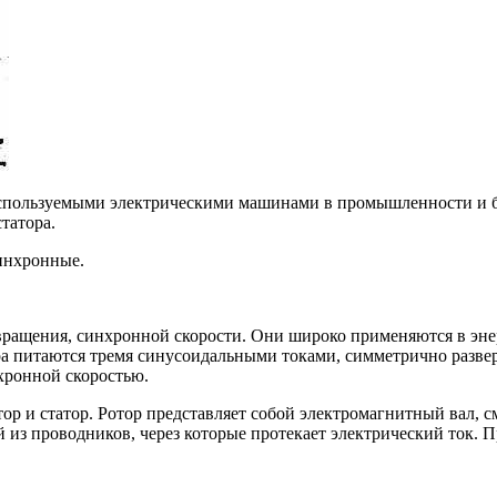
используемыми электрическими машинами в промышленности и 
татора.
инхронные.
ащения, синхронной скорости. Они широко применяются в энер
 питаются тремя синусоидальными токами, симметрично разверн
хронной скоростью.
 и статор. Ротор представляет собой электромагнитный вал, с
й из проводников, через которые протекает электрический ток. 