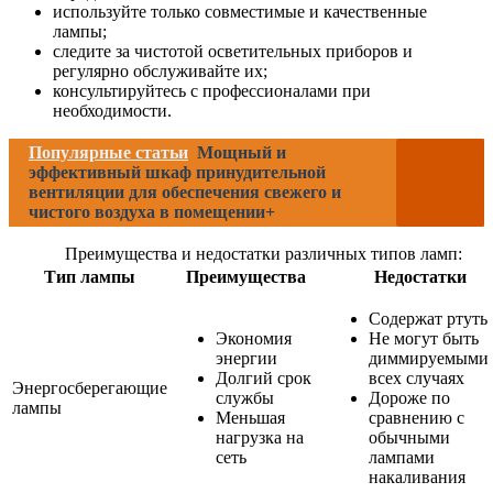
используйте только совместимые и качественные
лампы;
следите за чистотой осветительных приборов и
регулярно обслуживайте их;
консультируйтесь с профессионалами при
необходимости.
Популярные статьи
Мощный и
эффективный шкаф принудительной
вентиляции для обеспечения свежего и
чистого воздуха в помещении+
Преимущества и недостатки различных типов ламп:
Тип лампы
Преимущества
Недостатки
Содержат ртуть
Экономия
Не могут быть
энергии
диммируемыми 
Долгий срок
всех случаях
Энергосберегающие
службы
Дороже по
лампы
Меньшая
сравнению с
нагрузка на
обычными
сеть
лампами
накаливания