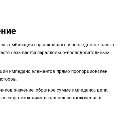
ение
ется комбинация параллельного и последовательного
часто называется параллельно-последовательным:
щий импеданс элементов прямо пропорционален
сторов.
иков значение, обратное сумме импеданса цепи,
тных сопротивлениям параллельно включённых