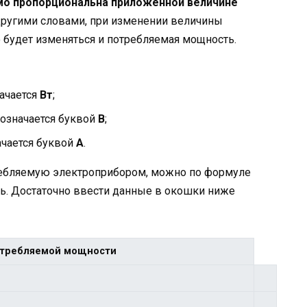
мо пропорциональна приложенной величине
ругими словами, при изменении величины
 будет изменяться и потребляемая мощность.
начается
Вт
;
бозначается буквой
В
;
ачается буквой
А
.
требляемую электроприбором, можно по формуле
ть. Достаточно ввести данные в окошки ниже
потребляемой мощности