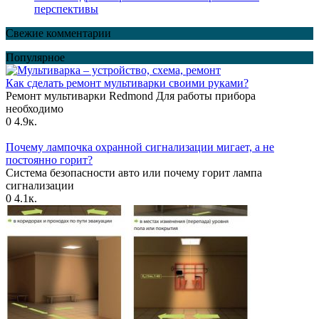
перспективы
Свежие комментарии
Популярное
Как сделать ремонт мультиварки своими руками?
Ремонт мультиварки Redmond Для работы прибора
необходимо
0
4.9к.
Почему лампочка охранной сигнализации мигает, а не
постоянно горит?
Система безопасности авто или почему горит лампа
сигнализации
0
4.1к.