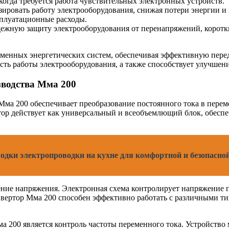
 когда требуется работа чувствительных электронных устройств.
ировать работу электрооборудования, снижая потери энергии и
сплуатационные расходы.
ежную защиту электрооборудования от перенапряжений, коротки
менных энергетических систем, обеспечивая эффективную перед
ть работы электрооборудования, а также способствует улучшени
зводства Мма 200
Мма 200 обеспечивает преобразование постоянного тока в перем
ртор действует как универсальный и всеобъемлющий блок, обесп
водки электропроводки на кухне для комфортной и безопасно
ние напряжения. Электронная схема контролирует напряжение п
нвертор Мма 200 способен эффективно работать с различными т
200 является контроль частоты переменного тока. Устройство м