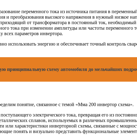
разование переменного тока из источника питания в переменный
ия и преобразования высокого напряжения в нужный низкое нап
риходящий от трансформатора в постоянный ток, необходимый 
ного тока при изменении амплитуды или частоты переменного т
у всех параметров инвертора.
но использовать энергию и обеспечивает точный контроль сваро
кую принципиальную схему автомобиля до мельчайших подро
делим понятие, связанное с темой «Мма 200 инвертор схема».
 поступающего электрического тока, превращая его из постоянн
 металлических сплавов, используемых в различных промышленны
сти или характеристики инверторной схемы, связанные с мощно
яющие понять и визуально представить функциональные элемент