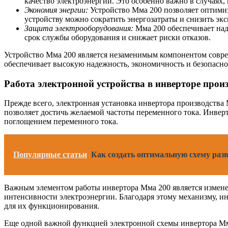
качество электроэнергии. Это особенно важно в случаях,
Экономия энергии:
Устройство Мма 200 позволяет оптимиз
устройству можно сократить энергозатраты и снизить эк
Защита электрооборудования:
Мма 200 обеспечивает над
срок службы оборудования и снижает риски отказов.
Устройство Мма 200 является незаменимым компонентом совре
обеспечивает высокую надежность, экономичность и безопаснос
Работа электронной устройства в инверторе прои
Прежде всего, электронная установка инвертора производства 
позволяет достичь желаемой частоты переменного тока. Инве
поглощением переменного тока.
Популярные статьи
Как создать оптимальную схему раз
Важным элементом работы инвертора Мма 200 является измене
интенсивности электроэнергии. Благодаря этому механизму, и
для их функционирования.
Еще одной важной функцией электронной схемы инвертора Мма 