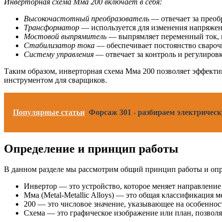
Инверторная схема Мма 200 включает в себя:
Высокочастотный преобразователь
— отвечает за преоб
Трансформатор
— используется для изменения напряжен
Мостовой выпрямитель
— выпрямляет переменный ток, п
Стабилизатор тока
— обеспечивает постоянство свароч
Систему управления
— отвечает за контроль и регулировк
Таким образом, инверторная схема Мма 200 позволяет эффектив
инструментом для сварщиков.
Популярные статьи
Форсаж 301 - разбираем электричес
Определение и принцип работы
В данном разделе мы рассмотрим общий принцип работы и опре
Инвертор — это устройство, которое меняет направление
Мма (Metal-Metallic Alloys) — это общая классификация
200 — это числовое значение, указывающее на особенно
Схема — это графическое изображение или план, позвол