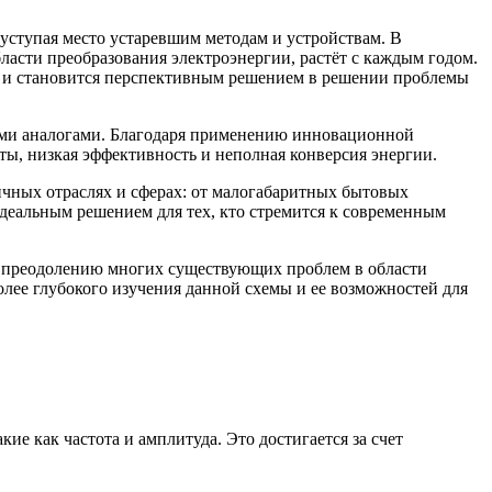
 уступая место устаревшим методам и устройствам. В
асти преобразования электроэнергии, растёт с каждым годом.
но и становится перспективным решением в решении проблемы
оими аналогами. Благодаря применению инновационной
ты, низкая эффективность и неполная конверсия энергии.
ичных отраслях и сферах: от малогабаритных бытовых
идеальным решением для тех, кто стремится к современным
 к преодолению многих существующих проблем в области
олее глубокого изучения данной схемы и ее возможностей для
ие как частота и амплитуда. Это достигается за счет