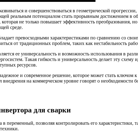
азвиваться и совершенствоваться в геометрической прогрессии,
ющей реальным потенциалом стать прорывным достижением в обл
, которая не только повышает эффективность преобразования, 
щей среде.
обладает превосходными характеристиками по сравнению со св
иться от традиционных проблем, таких как нестабильность рабо
яется ее универсальность и возможность использования в разл
госистем. Такая гибкость и универсальность делает эту схему 
тупных ресурсов.
 надежное и современное решение, которое может стать ключом
л внедрения на коммерческом уровне говорят о необходимости б
нвертора для сварки
в переменный, позволяя контролировать его характеристики, так
техники.