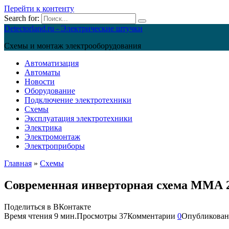
Перейти к контенту
Search for:
Detectorland.ru - Электрические штучки
Схемы и монтаж электрооборудования
Автоматизация
Автоматы
Новости
Оборудование
Подключение электротехники
Схемы
Эксплуатация электротехники
Электрика
Электромонтаж
Электроприборы
Главная
»
Схемы
Современная инверторная схема ММА 2
Поделиться в ВКонтакте
Время чтения
9 мин.
Просмотры
37
Комментарии
0
Опубликован