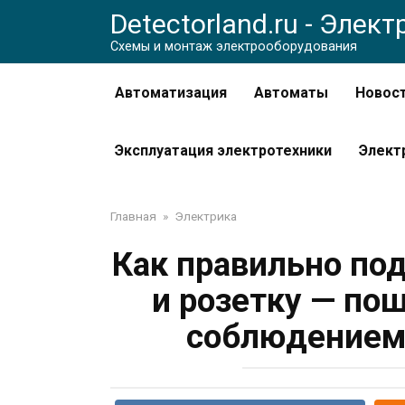
Перейти
Detectorland.ru - Элек
к
Схемы и монтаж электрооборудования
контенту
Автоматизация
Автоматы
Новос
Эксплуатация электротехники
Элект
Главная
»
Электрика
Как правильно по
и розетку — по
соблюдением 