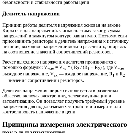
безопасности и стабильности работы цепи.
Делитель напряжения
Принцип работы делителя напряжения основан на законе
Кирхгофа для напряжений. Согласно этому закону, сумма
напряжений в замкнутом контуре равна нулю. Поэтому, если
присоединить резисторы в делитель напряжения к источнику
питания, выходное напряжение можно рассчитать, опираясь
на соотношение значений сопротивлений резисторов.
Расчет выходного напряжения делителя производится с
помощью формулы: V
= V
* ( R
/ (R
+ R
) ), где V
—
вых
вх
2
1
2
вых
выходное напряжение, V
— входное напряжение, R
и R
вх
1
2
— значения сопротивлений резисторов.
Делитель напряжения широко используется в различных
областях, включая электронику, телекоммуникации и
автоматизацию. Он позволяет получить требуемый уровень
напряжения для подключаемых устройств и измерить или
контролировать напряжение в цепи.
Принципы измерения электрического
тока и напряжения