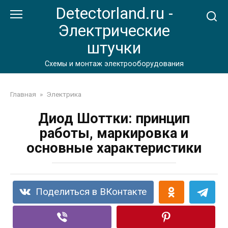
Перейти
Detectorland.ru -
к
Электрические
контенту
штучки
Схемы и монтаж электрооборудования
Главная
»
Электрика
Диод Шоттки: принцип
работы, маркировка и
основные характеристики
Поделиться в ВКонтакте