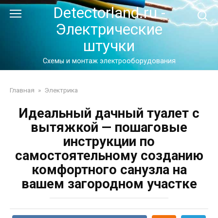
Перейти
Detectorland.ru -
к
Электрические
контенту
штучки
Схемы и монтаж электрооборудования
Главная
»
Электрика
Идеальный дачный туалет с
вытяжкой — пошаговые
инструкции по
самостоятельному созданию
комфортного санузла на
вашем загородном участке