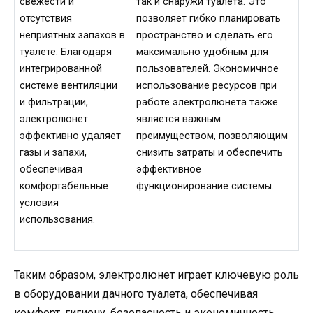
свежести и
так и снаружи туалета. Это
отсутствия
позволяет гибко планировать
неприятных запахов в
пространство и сделать его
туалете. Благодаря
максимально удобным для
интегрированной
пользователей. Экономичное
системе вентиляции
использование ресурсов при
и фильтрации,
работе электролюнета также
электролюнет
является важным
эффективно удаляет
преимуществом, позволяющим
газы и запахи,
снизить затраты и обеспечить
обеспечивая
эффективное
комфортабельные
функционирование системы.
условия
использования.
Таким образом, электролюнет играет ключевую роль
в оборудовании дачного туалета, обеспечивая
комфорт, гигиену, безопасность и экономичность.