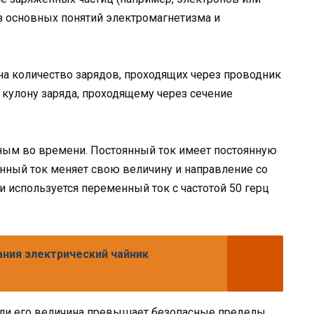
из основных понятий электромагнетизма и
 на количество зарядов, проходящих через проводник
 кулону заряда, проходящему через сечение
ным во времени. Постоянный ток имеет постоянную
енный ток меняет свою величину и направление со
 используется переменный ток с частотой 50 герц
ания электрический чайник
сли его величина превышает безопасные пределы.