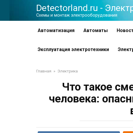
Перейти
Detectorland.ru - Элек
к
Схемы и монтаж электрооборудования
контенту
Автоматизация
Автоматы
Новос
Эксплуатация электротехники
Элект
Главная
»
Электрика
Что такое см
человека: опас