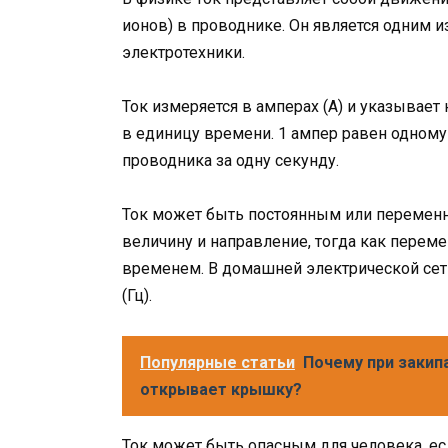
ионов) в проводнике. Он является одним 
электротехники.
Ток измеряется в амперах (А) и указывает
в единицу времени. 1 ампер равен одному
проводника за одну секунду.
Ток может быть постоянным или перемен
величину и направление, тогда как перем
временем. В домашней электрической сети
(Гц).
Популярные статьи
Почему при закип
открывает крышку?
Ток может быть опасным для человека, е