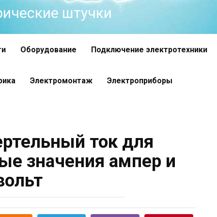
трические штучки
ти
Оборудование
Подключение электротехники
рика
Электромонтаж
Электроприборы
ертельный ток для
ные значения ампер и
вольт