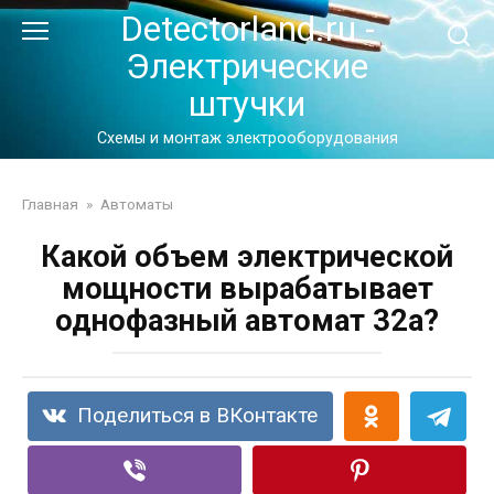
Перейти
Detectorland.ru -
к
Электрические
контенту
штучки
Схемы и монтаж электрооборудования
Главная
»
Автоматы
Какой объем электрической
мощности вырабатывает
однофазный автомат 32а?
Поделиться в ВКонтакте