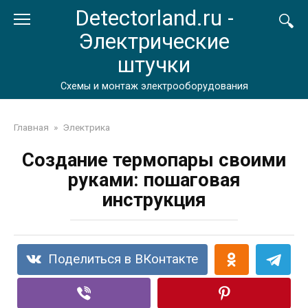
Перейти
Detectorland.ru -
к
Электрические
контенту
штучки
Схемы и монтаж электрооборудования
Главная
»
Электрика
Создание термопары своими
руками: пошаговая
инструкция
Поделиться в ВКонтакте