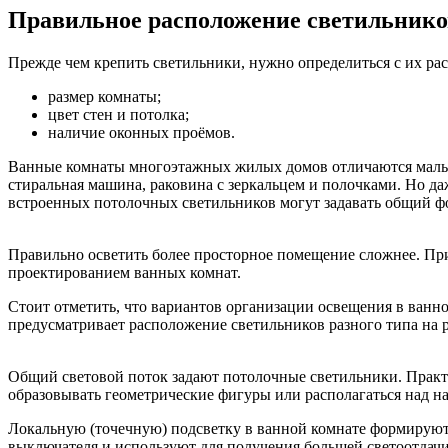
Правильное расположение светильнико
Прежде чем крепить светильники, нужно определиться с их ра
размер комнаты;
цвет стен и потолка;
наличие оконных проёмов.
Ванные комнаты многоэтажных жилых домов отличаются малым
стиральная машина, раковина с зеркальцем и полочками. Но д
встроенных потолочных светильников могут задавать общий фон
Правильно осветить более просторное помещение сложнее. Пр
проектированием ванных комнат.
Стоит отметить, что вариантов организации освещения в ванн
предусматривает расположение светильников разного типа на р
Общий световой поток задают потолочные светильники. Практ
образовывать геометрические фигуры или располагаться над н
Локальную (точечную) подсветку в ванной комнате формируют
выключателя и используют для получения большей светоотдачи