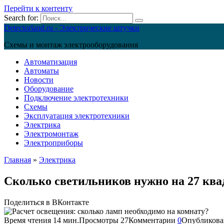
Перейти к контенту
Search for:
Detectorland.ru - Электрические штучки
Схемы и монтаж электрооборудования
Автоматизация
Автоматы
Новости
Оборудование
Подключение электротехники
Схемы
Эксплуатация электротехники
Электрика
Электромонтаж
Электроприборы
Главная
»
Электрика
Сколько светильников нужно на 27 кв
Поделиться в ВКонтакте
Время чтения
14 мин.
Просмотры
27
Комментарии
0
Опубликова