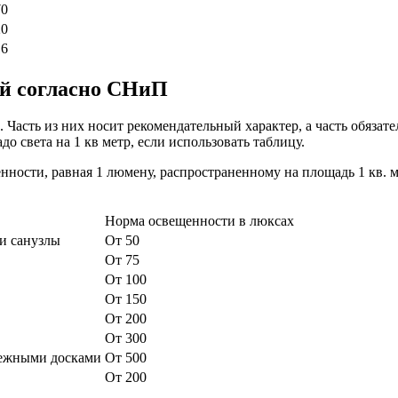
70
20
16
й согласно СНиП
сть из них носит рекомендательный характер, а часть обязател
 света на 1 кв метр, если использовать таблицу.
ости, равная 1 люмену, распространенному на площадь 1 кв. м.
Норма освещенности в люксах
и санузлы
От 50
От 75
От 100
От 150
От 200
От 300
тежными досками
От 500
От 200