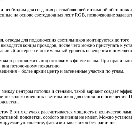
и необходим для создания расслабляющей интимной обстановки.
нные на основе светодиодных лент RGB, позволяющие задавать 
ия, отводы для подключения светильников монтируются до того, 
, выводятся концы проводов, после чего можно приступать к ус
красивый интерьер и оптимальный уровень освещения в помещен
ожно расположить под потолком в форме овала. При правильном
й вид потолочному покрытию.
вещения – более яркий центр и затененные участки по углам.
между центром потолка и стенами, такой вариант создает эффе
и несколько внешних светильников для основного освещения. П
одсветки.
тру В этих случаях рассчитывается мощность и количество ламп
оративной подсветки, особого значения не имеет. Можно устано
мируемое управление, фантазии заказчиков безграничны.