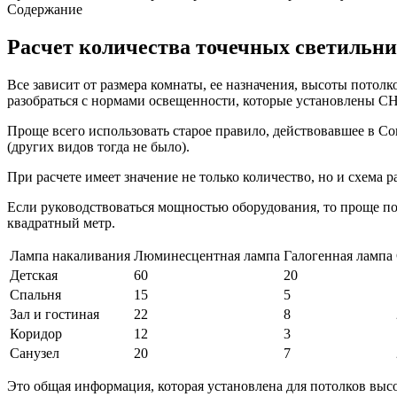
Содержание
Расчет количества точечных светильн
Все зависит от размера комнаты, ее назначения, высоты потол
разобраться с нормами освещенности, которые установлены СНи
Проще всего использовать старое правило, действовавшее в С
(других видов тогда не было).
При расчете имеет значение не только количество, но и схема 
Если руководствоваться мощностью оборудования, то проще по
квадратный метр.
Лампа накаливания
Люминесцентная лампа
Галогенная лампа
Детская
60
20
Спальня
15
5
Зал и гостиная
22
8
Коридор
12
3
Санузел
20
7
Это общая информация, которая установлена для потолков высот