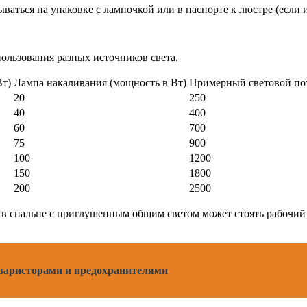
ваться на упаковке с лампочкой или в паспорте к люстре (если
ользования разных источников света.
Вт)
Лампа накаливания (мощность в Вт)
Примерный световой пот
20
250
40
400
60
700
75
900
100
1200
150
1800
200
2500
 в спальне с приглушенным общим светом может стоять рабочий 
 варисторами и предохранителями