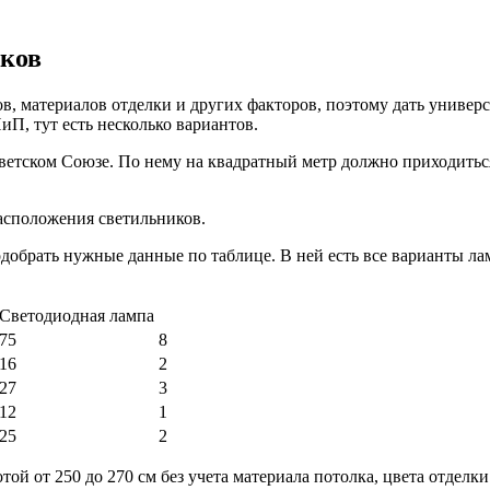
иков
ков, материалов отделки и других факторов, поэтому дать униве
П, тут есть несколько вариантов.
оветском Союзе. По нему на квадратный метр должно приходить
расположения светильников.
добрать нужные данные по таблице. В ней есть все варианты ла
Светодиодная лампа
75
8
16
2
27
3
12
1
25
2
ой от 250 до 270 см без учета материала потолка, цвета отделки