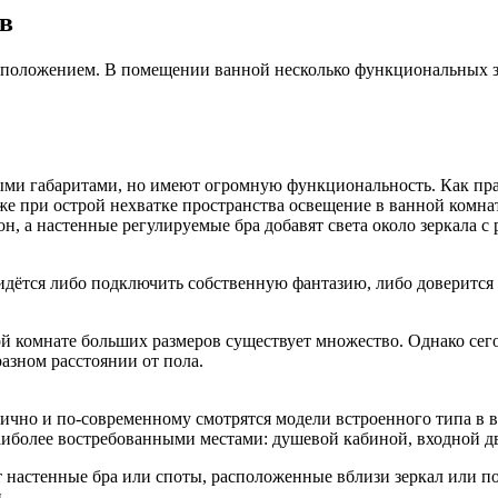
в
сположением. В помещении ванной несколько функциональных зо
и габаритами, но имеют огромную функциональность. Как прав
аже при острой нехватке пространства освещение в ванной комн
, а настенные регулируемые бра добавят света около зеркала с 
идётся либо подключить собственную фантазию, либо доверитс
ой комнате больших размеров существует множество. Однако сего
азном расстоянии от пола.
ично и по-современному смотрятся модели встроенного типа в
аиболее востребованными местами: душевой кабиной, входной д
 настенные бра или споты, расположенные вблизи зеркал или п
.