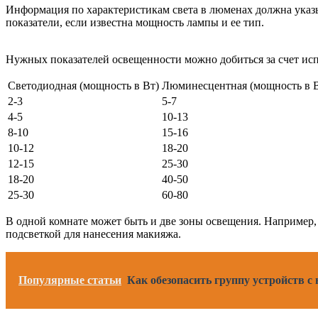
Информация по характеристикам света в люменах должна указы
показатели, если известна мощность лампы и ее тип.
Нужных показателей освещенности можно добиться за счет исп
Светодиодная (мощность в Вт)
Люминесцентная (мощность в 
2-3
5-7
4-5
10-13
8-10
15-16
10-12
18-20
12-15
25-30
18-20
40-50
25-30
60-80
В одной комнате может быть и две зоны освещения. Например,
подсветкой для нанесения макияжа.
Популярные статьи
Как обезопасить группу устройств с