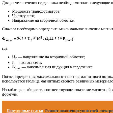
Для расчета сечения сердечника необходимо знать следующие 
Мощность трансформатора;
Частоту сети;
Напряжение на вторичной обмотке.
Сначала необходимо определить максимальное значение магнитн
8
Ф
= 2√2 * U
* 10
/ (4,44 * f * B
)
макс
2
max
где:
U
— напряжение на вторичной обмотке;
2
f — частота сети;
B
— максимальная индукция в сердечнике.
max
После определения максимального значения магнитного потока
используется таблица магнитных свойств различных материало
Из таблицы выбирается соответствующее значение магнитной и
формуле:
Популярные статьи
Ремонт полотенцесушителей электри