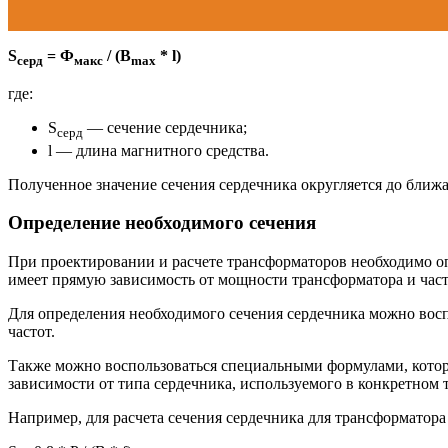
S
= Ф
/ (B
* l)
серд
макс
max
где:
S
— сечение сердечника;
серд
l — длина магнитного средства.
Полученное значение сечения сердечника округляется до ближ
Определение необходимого сечения
При проектировании и расчете трансформаторов необходимо оп
имеет прямую зависимость от мощности трансформатора и час
Для определения необходимого сечения сердечника можно восп
частот.
Также можно воспользоваться специальными формулами, которы
зависимости от типа сердечника, используемого в конкретном
Например, для расчета сечения сердечника для трансформатор