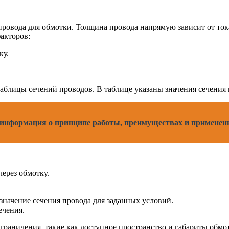
овода для обмотки. Толщина провода напрямую зависит от тока,
акторов:
ку.
блицы сечений проводов. В таблице указаны значения сечения 
 информация о принципе работы, преимуществах и применен
ерез обмотку.
значение сечения провода для заданных условий.
ечения.
аничения, такие как доступное пространство и габариты обмотк