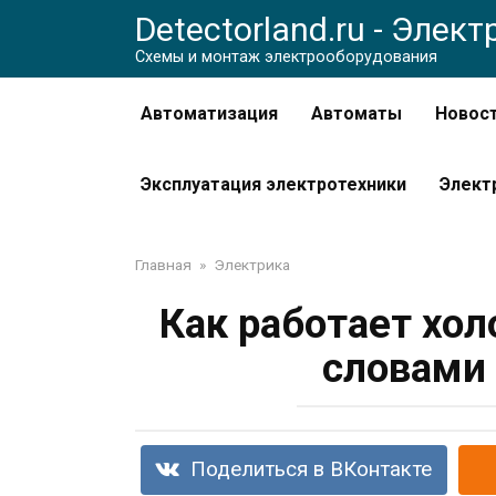
Перейти
Detectorland.ru - Элек
к
Схемы и монтаж электрооборудования
контенту
Автоматизация
Автоматы
Новос
Эксплуатация электротехники
Элект
Главная
»
Электрика
Как работает хо
словами 
Поделиться в ВКонтакте