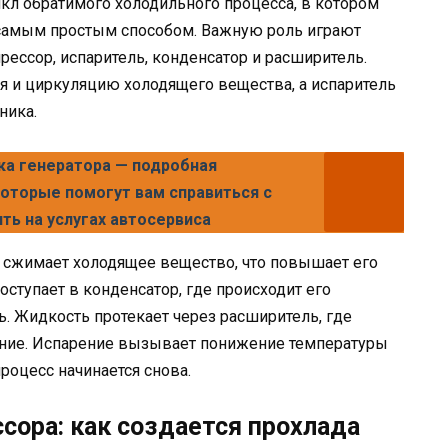
кл обратимого холодильного процесса, в котором
 самым простым способом. Важную роль играют
рессор, испаритель, конденсатор и расширитель.
я и циркуляцию холодящего вещества, а испаритель
ника.
а генератора — подробная
оторые помогут вам справиться с
ь на услугах автосервиса
ор сжимает холодящее вещество, что повышает его
поступает в конденсатор, где происходит его
ь. Жидкость протекает через расширитель, где
ение. Испарение вызывает понижение температуры
роцесс начинается снова.
сора: как создается прохлада