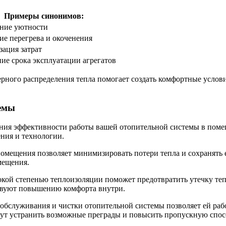
Примеры синонимов:
ние уютности
ие перегрева и окоченения
ация затрат
ие срока эксплуатации агрегатов
рного распределения тепла помогает создать комфортные услов
темы
ения эффективности работы вашей отопительной системы в пом
ния и технологии.
омещения позволяет минимизировать потери тепла и сохранять е
мещения.
окой степенью теплоизоляции поможет предотвратить утечку теп
ствуют повышению комфорта внутри.
обслуживания и чистки отопительной системы позволяет ей рабо
гут устранить возможные преграды и повысить пропускную спосо