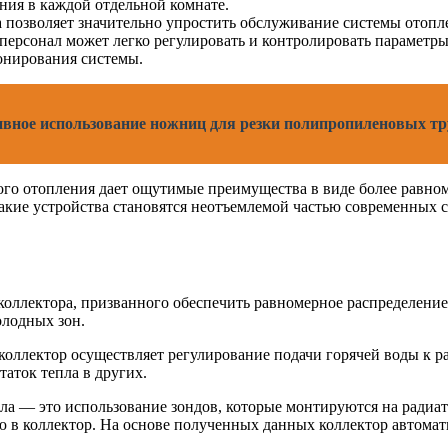
ния в каждой отдельной комнате.
 позволяет значительно упростить обслуживание системы отопл
ерсонал может легко регулировать и контролировать параметр
онирования системы.
ивное использование ножниц для резки полипропиленовых тру
вого отопления дает ощутимые преимущества в виде более равно
такие устройства становятся неотъемлемой частью современных 
коллектора, призванного обеспечить равномерное распределение 
олодных зон.
 коллектор осуществляет регулирование подачи горячей воды к 
таток тепла в других.
ла — это использование зондов, которые монтируются на радиа
 в коллектор. На основе полученных данных коллектор автомат