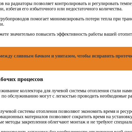
ов на радиаторы позволяет контролировать и регулировать темп
, избегая его избыточного или недостаточного количества.
рубопроводов помогает минимизировать потери тепла при транс
и.
жете значительно повысить эффективность работы вашей отопит
между сливным бачком и унитазом, чтобы исправить протечку
абочих процессов
луживание коллектора для лучевой системы отопления стали на
 по обслуживанию могут с легкостью проводить необходимые ра
лучевой системы отопления позволяют экономить время и ресур
ационных материалов позволяют сократить время на установку к
е методы закрепления облегчают монтаж и не требуют специал
производить установку без необходимости отключения всей сис