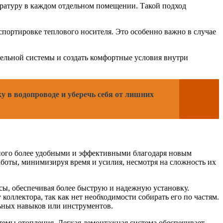
ературу в каждом отдельном помещении. Такой подход
портировке теплового носителя. Это особенно важно в случае
ельной системы и создать комфортные условия внутри
 в водопроводе и уберечь себя от лишних
много более удобными и эффективными благодаря новым
боты, минимизируя время и усилия, несмотря на сложность их
сы, обеспечивая более быструю и надежную установку.
оллектора, так как нет необходимости собирать его по частям.
ьных навыков или инструментов.
темы отопления. Легкая демонтажная система обеспечивает