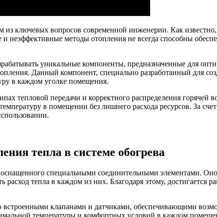
м из ключевых вопросов современной инженерии. Как известно,
е и неэффективные методы отопления не всегда способны обеспе
азрабатывать уникальные компоненты, предназначенные для опт
топления. Данный компонент, специально разработанный для соз
уру в каждом уголке помещения.
ипах тепловой передачи и корректного распределения горячей
температуру в помещении без лишнего расхода ресурсов. За сче
использовании.
ения тепла в системе обогрева
, оснащенного специальными соединительными элементами. Оно 
ь расход тепла в каждом из них. Благодаря этому, достигается 
 со встроенными клапанами и датчиками, обеспечивающими воз
тимальной температуры и комфортных условий в каждом помещен