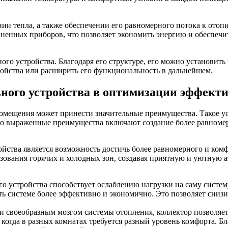
ении тепла, а также обеспечении его равномерного потока к от
диненных приборов, что позволяет экономить энергию и обеспеч
о устройства. Благодаря его структуре, его можно установить к
ройства или расширить его функциональность в дальнейшем.
ного устройства в оптимизации эффект
 помещения может принести значительные преимущества. Такое у
ко выраженные преимущества включают создание более равноме
йства является возможность достичь более равномерного и ком
зования горячих и холодных зон, создавая приятную и уютную а
о устройства способствует ослаблению нагрузки на саму систе
ь системе более эффективно и экономично. Это позволяет снизит
 своеобразным мозгом системы отопления, коллектор позволяет
 когда в разных комнатах требуется разный уровень комфорта. 