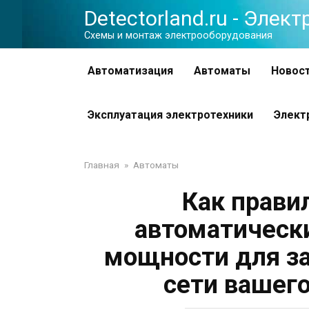
Перейти
Detectorland.ru - Элек
к
Схемы и монтаж электрооборудования
контенту
Автоматизация
Автоматы
Новос
Эксплуатация электротехники
Элект
Главная
»
Автоматы
Как прави
автоматическ
мощности для з
сети вашег