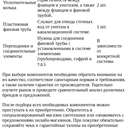
Уплотнительные
фланцем и унитазом, а также
2 шт.
кольца
между фланцем и фановой
трубой.
Служит для отвода сточных
Пластиковая
вод от унитаза к
1 шт.
фановая труба
канализационной системе.
Нужны для соединения
В
фановой трубы с
Переходники и
зависимости
установленными в системе
соединительные
от
элементами
элементы
конкретной
(трубопроводами, гофрой и
системы
т.д.).
При выборе компонентов необходимо обратить внимание на
их качество, соответствие санитарным нормам и требованиям,
а также наличие гарантии от производителя. Тщательно
изучите рынок и проведите сравнительный анализ различных
брендов и предложений.
После подбора всех необходимых компонентов можно
приступать к их приобретению. Обратитесь в
специализированный магазин сантехники или ознакомьтесь с
предложениями онлайн-магазинов. При покупке обязательно
сохраняйте чеки и гарантийные талоны на приобретенные