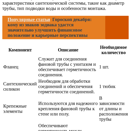
характеристики сантехнической системы, такие как диаметр
трубы, тип подводки воды и особенности монтажа.
Популярные статьи
Гороскоп декабря:
кому из знаков зодиака удастся
значительно улучшить финансовое
положение и карьерные перспективы
Необходимое
Компонент
Описание
количество
Служит для соединения
фановой трубы с унитазом и
Фланец
1 шт.
обеспечивает герметичность
соединения.
Необходим для обработки
Сантехнический
соединений и обеспечения
1 тюбик
силикон
герметичности соединений.
В
Используются для надежного
зависимости
Крепежные
крепления фановой трубы к
от длины и
элементы
стене или полу.
расположения
трубы
Обеспечивают
герметичность между